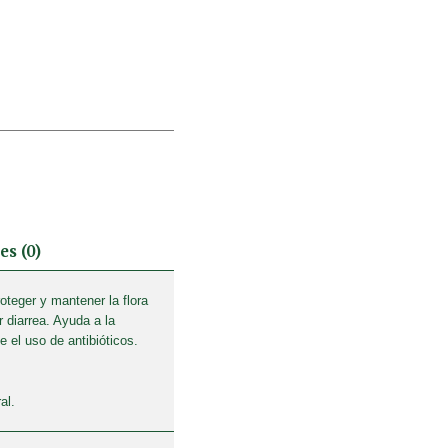
es (0)
oteger y mantener la flora
r diarrea. Ayuda a la
te el uso de antibióticos.
al.