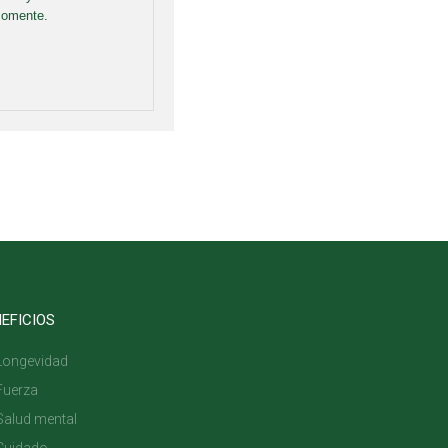
comente.
EFICIOS
Longevidad
Fuerza
Salud mental
Cuidado