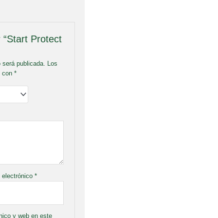
 “Start Protect
o será publicada.
Los
s con
*
 electrónico
*
nico y web en este