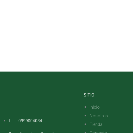
SITIO
Inicio
Nosotros
0999004034
Tienda
Contacto