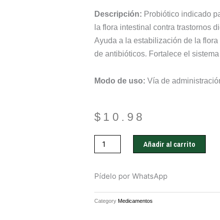
Descripción:
Probiótico indicado p
la flora intestinal contra trastornos d
Ayuda a la estabilización de la flora
de antibióticos. Fortalece el sistem
Modo de uso:
Vía de administración
$
10.98
Start
Añadir al carrito
Protect
Stick
cantidad
Pídelo por WhatsApp
Category
Medicamentos