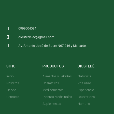
0999004034
diostede.ec@gmail.com
Av. Antonio José de Sucre N67-216 y Malearte.
SITIO
PRODUCTOS
DIOSTEDÉ
Inicio
Alimentos y Bebidas
Naturista
Nosotros
Cosméticos
Vitalidad
Tienda
Medicamentos
Experiencia
Contacto
Plantas Medicinales
Ecuatoriano
Suplementos
Humano