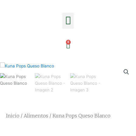
Ir
al
Menu
contenido
Cart
Inicio
/
Alimentos
/ Kuna Pops Queso Blanco