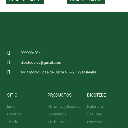
0999004034
diostede.ec@gmail.com
Av. Antonio José de Sucre N67-216 y Malearte.
SITIO
PRODUCTOS
DIOSTEDÉ
Inicio
Alimentos y Bebidas
Naturista
Nosotros
Cosméticos
Vitalidad
Tienda
Medicamentos
Experiencia