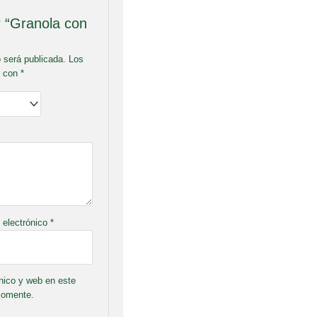
r “Granola con
o será publicada.
Los
s con
*
 electrónico
*
nico y web en este
comente.