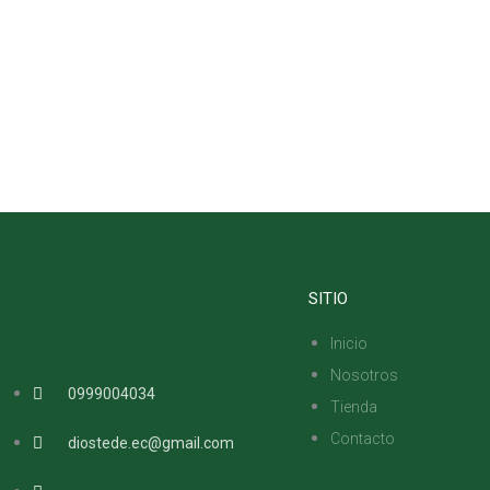
SITIO
Inicio
Nosotros
0999004034
Tienda
Contacto
diostede.ec@gmail.com