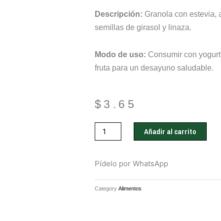
Descripción:
Granola con estevia, a
semillas de girasol y linaza.
Modo de uso:
Consumir con yogurt 
fruta para un desayuno saludable.
$
3.65
Granola
Añadir al carrito
con
Estevia
cantidad
Pídelo por WhatsApp
Category
Alimentos