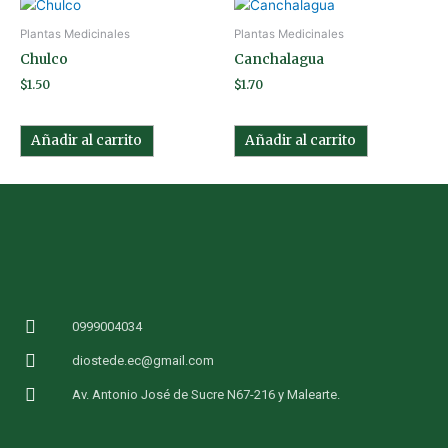
Plantas Medicinales
Plantas Medicinales
Chulco
Canchalagua
$
1.50
$
1.70
Añadir al carrito
Añadir al carrito
0999004034
diostede.ec@gmail.com
Av. Antonio José de Sucre N67-216 y Malearte.