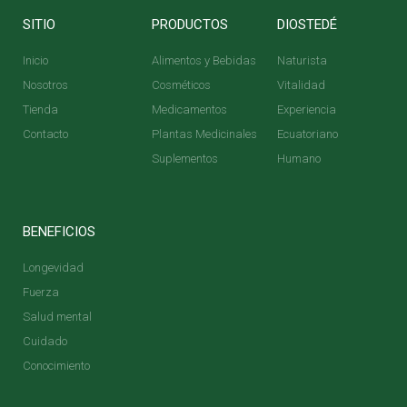
SITIO
PRODUCTOS
DIOSTEDÉ
Inicio
Alimentos y Bebidas
Naturista
Nosotros
Cosméticos
Vitalidad
Tienda
Medicamentos
Experiencia
Contacto
Plantas Medicinales
Ecuatoriano
Suplementos
Humano
BENEFICIOS
Longevidad
Fuerza
Salud mental
Cuidado
Conocimiento