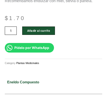
Recomendamos endulzar con miel, stevia o panela.
$
1.70
Eneldo
Añadir al carrito
Compuesto
cantidad
Pídelo por WhatsApp
Category
Plantas Medicinales
Eneldo Compuesto